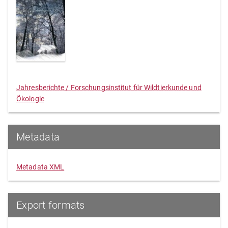
Jahresberichte / Forschungsinstitut für Wildtierkunde und
Ökologie
Metadata
Metadata XML
Export formats