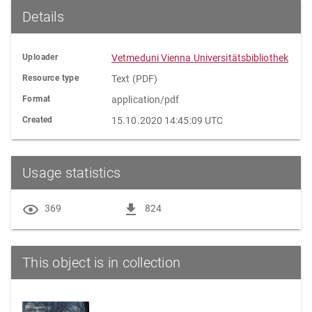
Details
Uploader
Vetmeduni Vienna Universitätsbibliothek
Resource type
Text (PDF)
Format
application/pdf
Created
15.10.2020 14:45:09 UTC
Usage statistics
369
824
This object is in collection